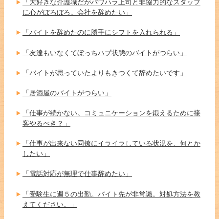
「大好きな介護職だがパワハラ上司と非協力的なスタッフ
に心がぼろぼろ。会社を辞めたい」
「バイトを辞めたのに勝手にシフトを入れられる」
「友達もいなくてぼっちハブ状態のバイトがつらい」
「バイトが思っていたよりもきつくて辞めたいです」
「居酒屋のバイトがつらい」
「仕事が続かない。コミュニケーションを鍛えるために接
客やるべき？」
「仕事が出来ない同僚にイライラしている状況を、何とか
したい」
「電話対応が無理で仕事辞めたい」
「受験生に週５の出勤。バイト先が非常識。対処方法を教
えてください。」