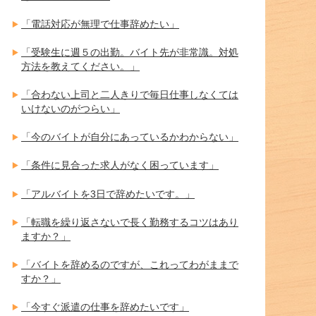
「電話対応が無理で仕事辞めたい」
「受験生に週５の出勤。バイト先が非常識。対処
方法を教えてください。」
「合わない上司と二人きりで毎日仕事しなくては
いけないのがつらい」
「今のバイトが自分にあっているかわからない」
「条件に見合った求人がなく困っています」
「アルバイトを3日で辞めたいです。」
「転職を繰り返さないで長く勤務するコツはあり
ますか？」
「バイトを辞めるのですが、これってわがままで
すか？」
「今すぐ派遣の仕事を辞めたいです」