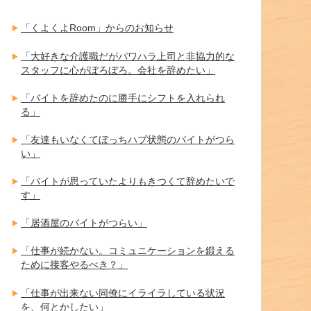
「くよくよRoom」からのお知らせ
「大好きな介護職だがパワハラ上司と非協力的な
スタッフに心がぼろぼろ。会社を辞めたい」
「バイトを辞めたのに勝手にシフトを入れられ
る」
「友達もいなくてぼっちハブ状態のバイトがつら
い」
「バイトが思っていたよりもきつくて辞めたいで
す」
「居酒屋のバイトがつらい」
「仕事が続かない。コミュニケーションを鍛える
ために接客やるべき？」
「仕事が出来ない同僚にイライラしている状況
を、何とかしたい」