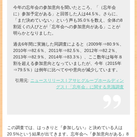
今年の忘年会の参加意向を聞いたところ、「（忘年会
に）参加予定がある」と回答した人は44.5％。さらに、
「まだ決めていない」という声も35.0％を数え、全体の8
割近くの人びとが「忘年会への参加意向がある」ことが
明らかとなりました。
過去6年間に実施した同調査によると（2009年⇒80.9％、
2010年⇒82.6％、2011年⇒82.5％、2012年⇒82.2％、
2013年⇒82.9％、2014年⇒83.3％）、ここ数年は毎年８
割を超える参加意向となっていましたが、今年（2015年
⇒79.5％）は例年に比べてやや意向が減少しています。
引用元:
ニュースリリース | アサヒグループホールディン
グス | 「忘年会」に関する意識調査
この調査では、はっきりと『参加しない』と決めている人は
20.5%という結果が出てきます。忘年会へ『参加意向がある』8