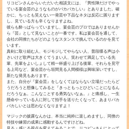
リコピンさんからいただいた相談文には、『男性陣だけでやっ
ている宴会芸のようなものがバカバカしい』とありました。確
かに、ちっとも笑えない一発芸や下品なネタは反応に困ります
し、見ている方も辛くなりますよね。
彼らも酔っぱらっていますし、宴会芸のプロではありませんか
ら『芸』として見ないことが一番です。私は宴会芸を通して、
会社の同僚たちがどのようなスタンスで挑んでいるのかを見て
います。
真剣に取り組む人、モジモジしてやらない人、普段喋る声は小
さいけど歌声は大きくてうまい人、笑わせて満足している先
輩、先輩をよいしょして精一杯盛り上げる後輩、それらを見守
る上司など、宴会芸から垣間見る人間模様は興味深いですし、
新たな発見もあります。
また、自分が『宴会芸』をしなくてはならない立場だったらど
うだろうと想像してみると『きっともっとひどいことになるん
だろうなぁ。こんなことする勇気ないなぁ。』と痛感し、一生
懸命やっている人に対して拍手を送りたくなって、あまりバカ
バカしいとは思わなくなりますよ！
マジックの披露なんかは、本当に純粋に楽しめますし、同僚の
特技や練習の成果に感動するんですけどね。
見る・感じる視点を変えてみることで、リコピンさんにとって